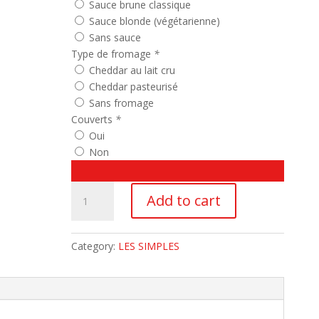
Sauce brune classique
Sauce blonde (végétarienne)
Sans sauce
Type de fromage
*
Cheddar au lait cru
Cheddar pasteurisé
Sans fromage
Couverts
*
Oui
Non
La
Add to cart
steak
haché
quantity
Category:
LES SIMPLES