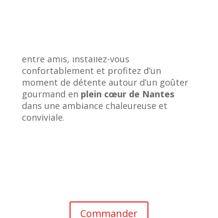
sélection de pâtisseries maison, le tout
accompagné de boissons fraîches ou
chaudes réconfortantes :
cafés, thés…
Que vous soyez seul(e), en famille ou
entre amis, installez-vous
confortablement et profitez d’un
moment de détente autour d’un goûter
gourmand en
plein cœur de Nantes
dans une ambiance chaleureuse et
conviviale.
Commander