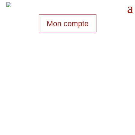
Mon compte
GOUTER
Bienvenue au
Comptoir à poutine
, votre
nouvelle
adresse gourmande
pour des
après-midis tout en douceur ! Que ce soit
après une balade en ville ou une pause
bien méritée, on vous accueille chaque
jour à partir de 14h30 pour savourer un
goûter délicieux
. Découvrez une