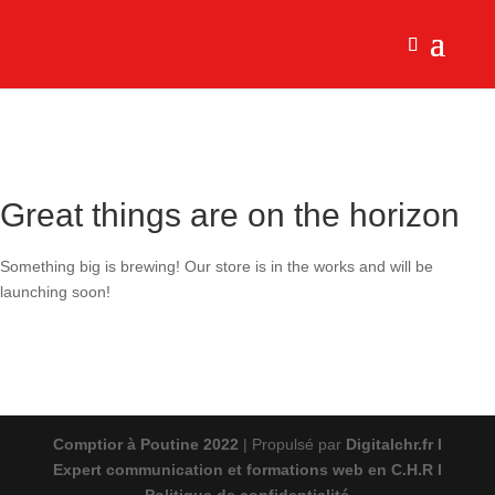
Great things are on the horizon
Something big is brewing! Our store is in the works and will be
launching soon!
Comptior à Poutine 2022
| Propulsé par
Digitalchr.fr I
Expert communication et formations web en C.H.R
I