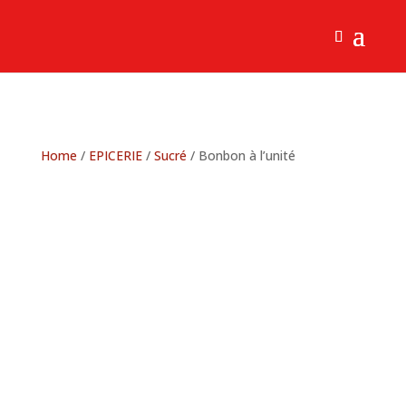
Home
/
EPICERIE
/
Sucré
/ Bonbon à l’unité
Bonbon à l’unité
0.80
€
Bonbon