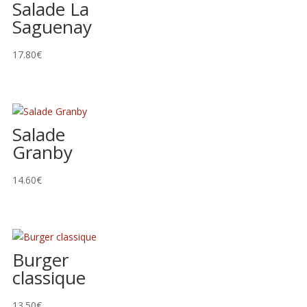
Salade La
Saguenay
17.80
€
Salade
Granby
14.60
€
Burger
classique
13.50
€